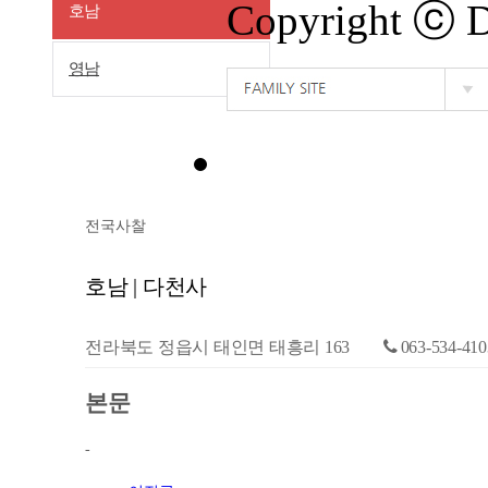
Copyright ⓒ
호남
영남
전국사찰
호남 | 다천사
전라북도 정읍시 태인면 태흥리 163
063-534-410
본문
-