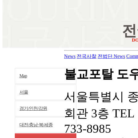
DOURIM
전국사찰
전
D
News
전국사찰
전법단 News
Comm
불교포탈 도
Map
서울
서울특별시 종
경기/인천/강원
회관 3층 TEL 
733-8985
대전/충남·북/세종